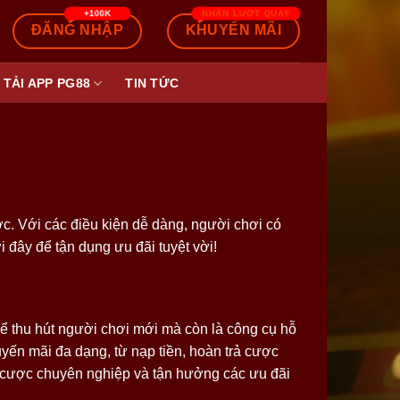
ĐĂNG NHẬP
KHUYẾN MÃI
TẢI APP PG88
TIN TỨC
. Với các điều kiện dễ dàng, người chơi có
i đây để tận dụng ưu đãi tuyệt vời!
ể thu hút người chơi mới mà còn là công cụ hỗ
huyến mãi đa dạng, từ nạp tiền, hoàn trả cược
á cược chuyên nghiệp và tận hưởng các ưu đãi