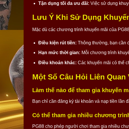
Tận dụng tối đa ưu đãi:
Việc sử dụng khuyến
Lưu Ý Khi Sử Dụng Khuyế
Mặc dù các chương trình khuyến mãi của PG88 r
Điều kiện rút tiền:
Thông thường, bạn cần đạt
Hạn mức thời gian:
Mỗi chương trình khuyến
Điều khoản khác:
Các khuyến mãi có thể chỉ
Một Số Câu Hỏi Liên Quan
Làm thế nào để tham gia khuyến m
Bạn chỉ cần đăng ký tài khoản và nạp tiền lần
Có thể tham gia nhiều chương trì
PG88 cho phép người chơi tham gia nhiều chươ