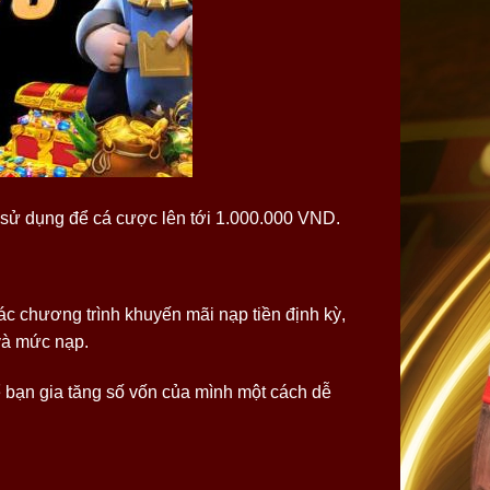
 sử dụng để cá cược lên tới 1.000.000 VND.
ác chương trình khuyến mãi nạp tiền định kỳ,
 và mức nạp.
ể bạn gia tăng số vốn của mình một cách dễ