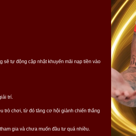
ng sẽ tự động cập nhật khuyến mãi nạp tiền vào
i trí.
trò chơi, từ đó tăng cơ hội giành chiến thắng
u tham gia và chưa muốn đầu tư quá nhiều.