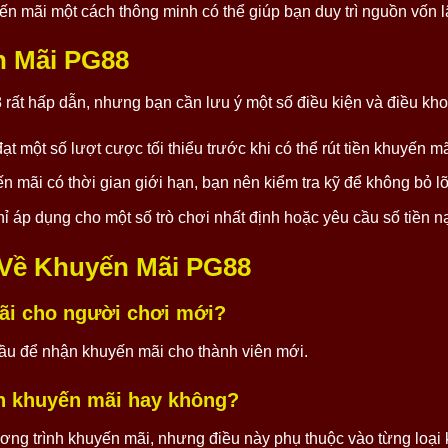
 mãi một cách thông minh có thể giúp bạn duy trì nguồn vốn lâ
n Mãi PG88
ất hấp dẫn, nhưng bạn cần lưu ý một số điều kiện và điều khoả
 một số lượt cược tối thiểu trước khi có thể rút tiền khuyến mã
 mãi có thời gian giới hạn, bạn nên kiểm tra kỹ để không bỏ lỡ
 áp dụng cho một số trò chơi nhất định hoặc yêu cầu số tiền nạp
 Về Khuyến Mãi PG88
ãi cho người chơi mới?
 đầu để nhận khuyến mãi cho thành viên mới.
nh khuyến mãi hay không?
ng trình khuyến mãi, nhưng điều này phụ thuộc vào từng loại 