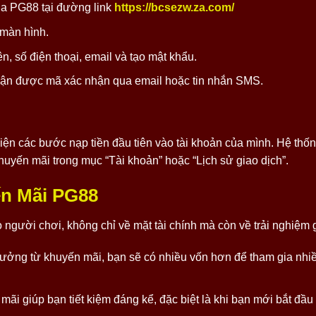
của PG88
tại đường link
https://bcsezw.za.com/
 màn hình.
n, số điện thoại, email và tạo mật khẩu.
nhận được mã xác nhận qua email hoặc tin nhắn SMS.
iện các bước nạp tiền đầu tiên vào tài khoản của mình. Hệ thố
khuyến mãi trong mục “Tài khoản” hoặc “Lịch sử giao dịch”.
ến Mãi PG88
người chơi, không chỉ về mặt tài chính mà còn về trải nghiệm giả
ởng từ khuyến mãi, bạn sẽ có nhiều vốn hơn để tham gia nhiều 
ãi giúp bạn tiết kiệm đáng kể, đặc biệt là khi bạn mới bắt đầ