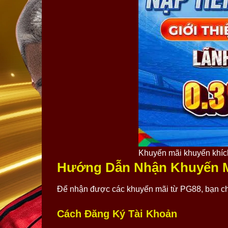
Khuyến mãi khuyến khíc
Hướng Dẫn Nhận Khuyến 
Để nhận được các khuyến mãi từ PG88, bạn chỉ
Cách Đăng Ký Tài Khoản