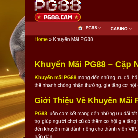
Skip
to
content
PG88
CASINO
Home
»
Khuyến Mãi PG88
Khuyến Mãi PG88 – Cập N
Khuyến mãi PG88
mang đến những ưu đãi hấp 
thể nhanh chóng nhận thưởng, gia tăng cơ hội ch
Giới Thiệu Về Khuyến Mãi
PG88
luôn cam kết mang đến những ưu đãi tốt 
trợ giúp người chơi cũ có thêm cơ hội gia tăng 
đến khuyến mãi dành riêng cho thành viên VIP
hấp dẫn.