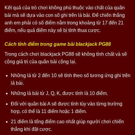
Kết quả của trò chơi không phù thuộc vào chất của quân
bài mà sẽ dựa vào con số ghi trên lá bài. Để chiến thắng
anh em phải có số điểm nằm trong khoảng từ 17 đến 21
điểm, nếu quá điểm này sẽ bị tính thua cược.
Cách tính điểm trong game bài blackjack PG88
Trong cách chơi blackjack PG88 sẽ không tính chất và sẽ
cộng giá trị của quân bài cộng lại.
Những lá từ 2 đến 10 sẽ tính theo số tương ứng ghi trên
lá bài.
Những lá bài từ J, Q, K, được tính là 10 điểm.
Đối với quân bài A sẽ được tính tùy vào từng trường
hợp, có thể là 11 điểm hoặc 1 điểm.
21 điểm là tổng điểm cao nhất giúp người chơi chiến
thắng khi đặt cược.