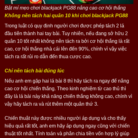
Bật mí mẹo chơi blackjack PG88 nâng cao cơ hội thắng
Không nên tách hai quân 10 khi chơi blackjack PG88
Trong luật có quy định người chơi được phép tách 2 lá
đầu tiên thành hai tay bài. Tuy nhiên, nếu đang sở hữu 2
quân 10 tốt nhất không nên tách ra bởi cơ hội thắng là rất
cao, cơ hội thắng nhà cái lên đến 90%, chính vì vậy việc
tách ra rất rủi ro dẫn đến thua cược cao.
Chỉ nên tách bài đúng lúc
Nếu anh em gặp hai lá bài 8 thì hãy tách ra ngay để nâng
cao cơ hội chiến thắng. Theo kinh nghiệm từ cao thủ thì
đây là lá bài này khả năng chiến thắng không cao, chính vì
vậy hãy tách ra và rút thêm một quân thứ 3.
Chiến thuật này được nhiều người áp dụng và cho thấy
hiệu quả rất tốt, anh em hãy áp dụng ngay cũng với chiến
thuật tốt nhất. Tính toán và phân chia tiền vốn hợp lý giúp