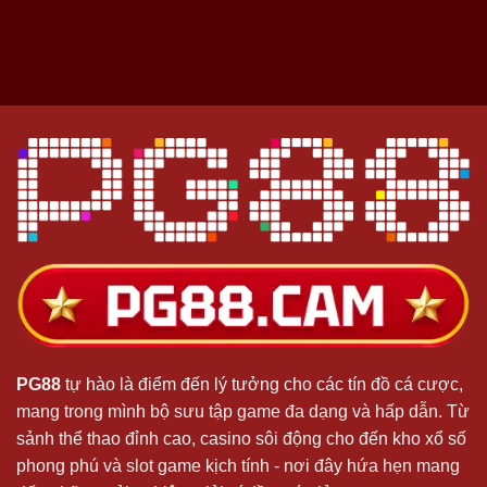
PG88
tự hào là điểm đến lý tưởng cho các tín đồ cá cược,
mang trong mình bộ sưu tập game đa dạng và hấp dẫn. Từ
sảnh thể thao đỉnh cao, casino sôi động cho đến kho xổ số
phong phú và slot game kịch tính - nơi đây hứa hẹn mang