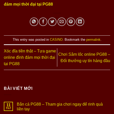
đám mọi thời đại tại PG88
This entry was posted in
CASINO
. Bookmark the
permalink
.
Xóc đĩa tiền thật – Tựa game
Chơi Sâm lốc online PG88 –
online đình đám mọi thời đại
Đổi thưởng uy tín hàng đầu
tại PG88
BÀI VIẾT MỚI
Bắn cá PG88 – Tham gia chơi ngay để rinh quà
11
Th7
liền tay