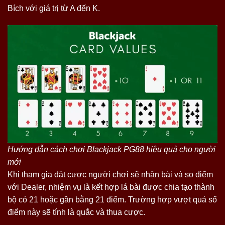
Bích với giá trị từ A đến K.
Hướng dẫn cách chơi Blackjack PG88 hiệu quả cho người
mới
Khi tham gia đặt cược người chơi sẽ nhận bài và so điểm
với Dealer, nhiệm vụ là kết hợp lá bài được chia tạo thành
bộ có 21 hoặc gần bằng 21 điểm. Trường hợp vượt quá số
điểm này sẽ tính là quắc và thua cược.