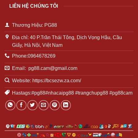
LIÊN HỆ CHÚNG TÔI
Thương Hiệu: PG88
Địa chỉ: 40 P.Trần Thái Tông, Dịch Vọng Hậu, Cầu
Giấy, Hà Nội, Việt Nam
Phone:0964678269
Email:
pg88.cam@gmail.com
Website: https://bcsezw.za.com/
Hastags:#pg88#nhacaipg88 #trangchupg88 #pg88cam