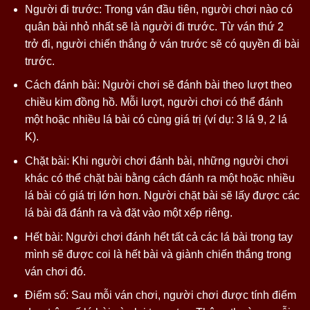
Người đi trước: Trong ván đầu tiên, người chơi nào có
quân bài nhỏ nhất sẽ là người đi trước. Từ ván thứ 2
trở đi, người chiến thắng ở ván trước sẽ có quyền đi bài
trước.
Cách đánh bài: Người chơi sẽ đánh bài theo lượt theo
chiều kim đồng hồ. Mỗi lượt, người chơi có thể đánh
một hoặc nhiều lá bài có cùng giá trị (ví dụ: 3 lá 9, 2 lá
K).
Chặt bài: Khi người chơi đánh bài, những người chơi
khác có thể chặt bài bằng cách đánh ra một hoặc nhiều
lá bài có giá trị lớn hơn. Người chặt bài sẽ lấy được các
lá bài đã đánh ra và đặt vào một xếp riêng.
Hết bài: Người chơi đánh hết tất cả các lá bài trong tay
mình sẽ được coi là hết bài và giành chiến thắng trong
ván chơi đó.
Điểm số: Sau mỗi ván chơi, người chơi được tính điểm