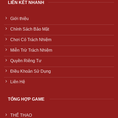
LIÊN KẾT NHANH
Giới thiệu
Chính Sách Bảo Mật
Chơi Có Trách Nhiệm
Miễn Trừ Trách Nhiệm
Quyền Riêng Tư
Điều Khoản Sử Dụng
Liên Hệ
TỔNG HỢP GAME
THỂ THAO