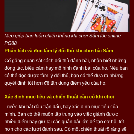
Mẹo giúp bạn luôn chiến thắng khi chơi Sâm lốc online
PG88
Phân tích và đọc tâm lý đối thủ khi chơi bài Sâm
Cố gắng quan sát cách đối thủ đánh bài, nhận biết những
động tác, biểu cảm hay mô hình đánh bài của họ. Nếu bạn
có thể đọc được tâm lý đối thủ, bạn có thể đưa ra những
quyết định tốt hơn để tận dụng điểm yếu của họ.
Xác định mục tiêu và chiến thuật cần có khi chơi
Trước khi bắt đầu trận đấu, hãy xác định mục tiêu của
mình. Bạn có thể muốn tập trung vào việc giành được
nhiều điểm hay giữ lại các quân bài lớn để tạo cơ hội tốt
hơn cho các lượt đánh sau. Có một chiến thuật rõ ràng sẽ