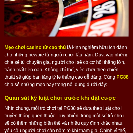
Mẹo chơi casino từ cao thủ
là kinh nghiệm hữu ích dành
cho những newbie từ người chơi lâu năm. Dựa vào những
chia sẻ từ chuyên gia, người chơi sẽ có cơ hội thắng lớn,
tránh mất tiền oan. Không chỉ thế, việc chơi theo chiến
thuật sẽ giúp bạn tăng tỷ lệ thắng cao dễ dàng. Cùng
PG88
chia sẻ những mẹo hay trong nội dung dưới đây:
Quan sát kỹ luật chơi trước khi đặt cược
Nhìn chung, mỗi trò chơi tại PG88 sẽ dựa theo luật chơi
truyền thống quen thuộc. Tuy nhiên, trong một số trò chơi
sẽ có thêm những biến thể và nhiều quy định khác nhau,
yêu cầu người chơi cần nắm rõ khi tham gia. Chính vì thế,