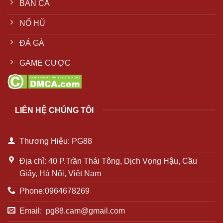
BẮN CÁ
NỔ HŨ
ĐÁ GÀ
GAME CƯỢC
LIÊN HỆ CHÚNG TÔI
Thương Hiệu: PG88
Địa chỉ: 40 P.Trần Thái Tông, Dịch Vọng Hậu, Cầu
Giấy, Hà Nội, Việt Nam
Phone:0964678269
Email:
pg88.cam@gmail.com