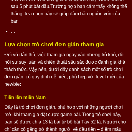
sau 5 phút bắt đầu.Trường hợp bạn cảm thấy không thể
thắng, lựa chọn này sẽ giúp đảm bảo nguồn vốn của
bạn
…
Lựa chọn trò chơi đơn giản tham gia
Đối với tân thủ, việc tham gia ngay vào những trò khó, đòi
hỏi sự suy luận và chiến thuật sâu sắc được đánh giá khá
thách thức. Vậy nên, dưới đây danh sách một số trò chơi
đơn giản, có quy định dễ hiểu, phù hợp với level mới của
newbie:
Tiến lên miền Nam
Đây là trò chơi đơn giản, phù hợp với những người chơi
mới khi tham gia đặt cược game bài. Trong trò chơi này,
bạn sẽ được chia 13 lá bài từ bộ bài Tây 52 lá. Người chơi
chỉ cần cố gắng trở thành người về đầu tiên – điểm mấu