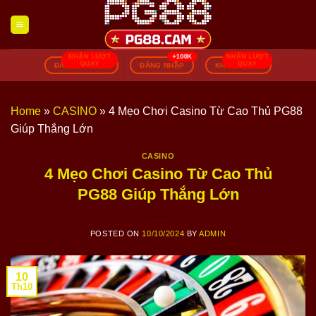
Skip
to
content
ĐĂNG KÝ +88K
ĐĂNG NHẬP
KHUYẾN MÃI
Home
»
CASINO
»
4 Mẹo Chơi Casino Từ Cao Thủ PG88
Giúp Thắng Lớn
CASINO
4 Mẹo Chơi Casino Từ Cao Thủ
PG88 Giúp Thắng Lớn
POSTED ON
10/10/2024
BY
ADMIN
10
Th10