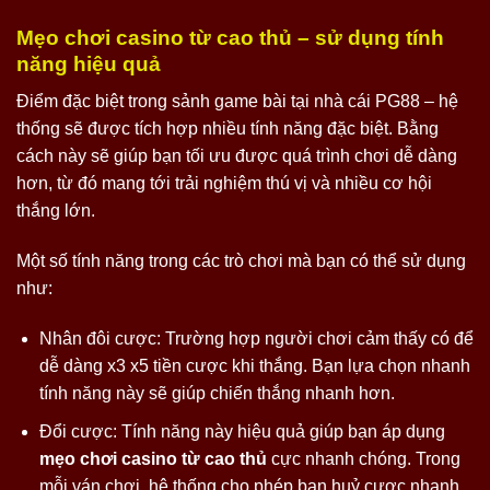
Mẹo chơi casino từ cao thủ – sử dụng tính
năng hiệu quả
Điểm đặc biệt trong sảnh game bài tại nhà cái PG88 – hệ
thống sẽ được tích hợp nhiều tính năng đặc biệt. Bằng
cách này sẽ giúp bạn tối ưu được quá trình chơi dễ dàng
hơn, từ đó mang tới trải nghiệm thú vị và nhiều cơ hội
thắng lớn.
Một số tính năng trong các trò chơi mà bạn có thể sử dụng
như:
Nhân đôi cược: Trường hợp người chơi cảm thấy có để
dễ dàng x3 x5 tiền cược khi thắng. Bạn lựa chọn nhanh
tính năng này sẽ giúp chiến thắng nhanh hơn.
Đổi cược: Tính năng này hiệu quả giúp bạn áp dụng
mẹo chơi casino từ cao thủ
cực nhanh chóng. Trong
mỗi ván chơi, hệ thống cho phép bạn huỷ cược nhanh