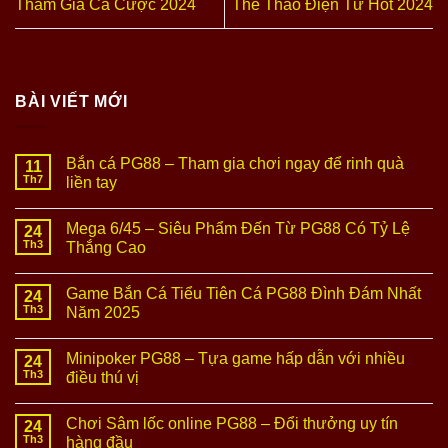
Tham Gia Cá Cược 2024
Thể Thao Điện Tử Hot 2024
BÀI VIẾT MỚI
Bắn cá PG88 – Tham gia chơi ngay để rinh quà
11
Th7
liền tay
Mega 6/45 – Siêu Phẩm Đến Từ PG88 Có Tỷ Lệ
24
Th3
Thắng Cao
Game Bắn Cá Tiểu Tiên Cá PG88 Đình Đám Nhất
24
Th3
Năm 2025
Minipoker PG88 – Tựa game hấp dẫn với nhiều
24
Th3
điều thú vị
Chơi Sâm lốc online PG88 – Đổi thưởng uy tín
24
Th3
hàng đầu