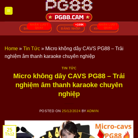
Skip
to
content
ĐĂNG KÝ +88K
ĐĂNG NHẬP
KHUYẾN MÃI
Home
»
Tin Tức
»
Micro không dây CAVS PG88 – Trải
nghiệm âm thanh karaoke chuyên nghiệp
TIN TỨC
Micro không dây CAVS PG88 – Trải
nghiệm âm thanh karaoke chuyên
nghiệp
POSTED ON
25/12/2024
BY
ADMIN
25
Th12