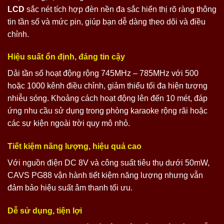
LCD
sắc nét tích hợp đèn nền đa sắc hiển thị rõ ràng thông
tin tần số và mức pin, giúp bạn dễ dàng theo dõi và điều
chỉnh.
Hiệu suất ổn định, đáng tin cậy
Dải tần số hoạt động rộng 745MHz – 785MHz với 500
hoặc 1000 kênh điều chỉnh, giảm thiểu tối đa hiện tượng
nhiễu sóng. Khoảng cách hoạt động lên đến 10 mét, đáp
ứng nhu cầu sử dụng trong phòng karaoke rộng rãi hoặc
các sự kiện ngoài trời quy mô nhỏ.
Tiết kiệm năng lượng, hiệu quả cao
Với nguồn điện DC 8V và công suất tiêu thụ dưới 50mW,
CAVS PG88 vận hành tiết kiệm năng lượng nhưng vẫn
đảm bảo hiệu suất âm thanh tối ưu.
Dễ sử dụng, tiện lợi