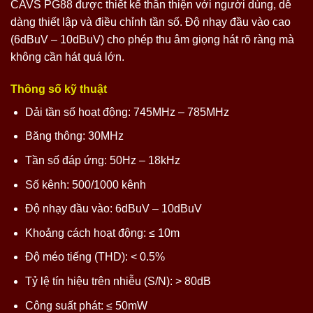
CAVS PG88 được thiết kế thân thiện với người dùng, dễ
dàng thiết lập và điều chỉnh tần số. Độ nhạy đầu vào cao
(6dBuV – 10dBuV) cho phép thu âm giọng hát rõ ràng mà
không cần hát quá lớn.
Thông số kỹ thuật
Dải tần số hoạt động: 745MHz – 785MHz
Băng thông: 30MHz
Tần số đáp ứng: 50Hz – 18kHz
Số kênh: 500/1000 kênh
Độ nhạy đầu vào: 6dBuV – 10dBuV
Khoảng cách hoạt động: ≤ 10m
Độ méo tiếng (THD): < 0.5%
Tỷ lệ tín hiệu trên nhiễu (S/N): > 80dB
Công suất phát: ≤ 50mW