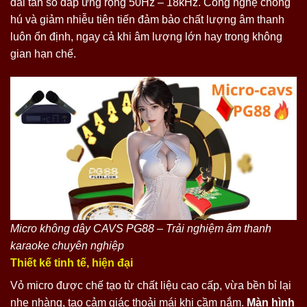
dải tần số đáp ứng rộng 50Hz – 18kHz. Công nghệ chống
hú và giảm nhiễu tiên tiến đảm bảo chất lượng âm thanh
luôn ổn định, ngay cả khi âm lượng lớn hay trong không
gian hạn chế.
Micro không dây CAVS PG88 – Trải nghiệm âm thanh
karaoke chuyên nghiệp
Thiết kế tinh tế, hiện đại
Vỏ micro được chế tạo từ chất liệu cao cấp, vừa bền bỉ lại
nhẹ nhàng, tạo cảm giác thoải mái khi cầm nắm.
Màn hình