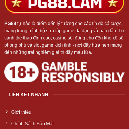
PG88
tự hào là điểm đến lý tưởng cho các tín đồ cá cược,
mang trong mình bộ sưu tập game đa dạng và hấp dẫn. Từ
sảnh thể thao đỉnh cao, casino sôi động cho đến kho xổ số
phong phú và slot game kịch tính - nơi đây hứa hẹn mang
đến những trải nghiệm giải trí đầy máu lửa.
LIÊN KẾT NHANH
Giới thiệu
Chính Sách Bảo Mật